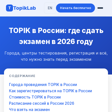
TopikLab
T
EN
Начать бесплатно
Возможности
TOPIK в России: где сдать
AI-проверка
экзамен в 2026 году
Об экзамене
Города, центры тестирования, регистрация и всё,
что нужно знать перед экзаменом
СОДЕРЖАНИЕ
Города проведения TOPIK в России
Как зарегистрироваться на TOPIK в России
Стоимость TOPIK в России
Расписание сессий в России 2026
Что взять на экзамен